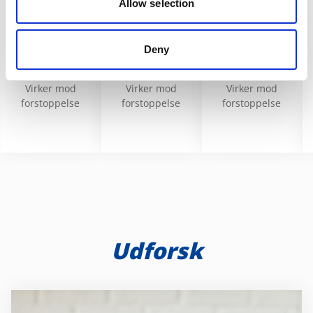
Allow selection
LACROFARM
LACROFARM
LACROFARM
Deny
8 STK
20 STK
50 STK
Virker mod
Virker mod
Virker mod
forstoppelse
forstoppelse
forstoppelse
Udforsk