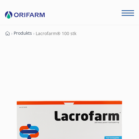
Produkts
›
›
Lacrofarm® 100 stk
Forside