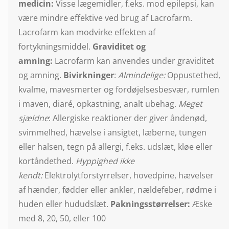
medicin:
Visse lægemidler, f.eks. mod epilepsi, kan
være mindre effektive ved brug af Lacrofarm.
Lacrofarm kan modvirke effekten af
fortykningsmiddel.
Graviditet og
amning:
Lacrofarm kan anvendes under graviditet
og amning.
Bivirkninger
:
Almindelige:
Oppustethed,
kvalme, mavesmerter og fordøjelsesbesvær, rumlen
i maven, diaré, opkastning, analt ubehag.
Meget
sjældne
: Allergiske reaktioner der giver åndenød,
svimmelhed, hævelse i ansigtet, læberne, tungen
eller halsen, tegn på allergi, f.eks. udslæt, kløe eller
kortåndethed.
Hyppighed ikke
kendt:
Elektrolytforstyrrelser, hovedpine, hævelser
af hænder, fødder eller ankler, nældefeber, rødme i
huden eller hududslæt.
Pakningsstørrelser:
Æske
med 8, 20, 50, eller 100