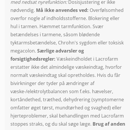
med nedsat nyrefunktion:
Dosisjustering er ikke
nødvendig.
Må ikke anvendes ved:
Overfølsomhed
overfor nogle af indholdsstofferne. Blokering eller
hul i tarmen. Hæmmet tarmfunktion. Svær
betændelses i tarmene, såsom blødende
tyktarmsbetændelse, Chrohn's sygdom eller toksisk
megacolon.
Særlige advarsler og
forsigtighedsregler:
Væskeindholdet i Lacrofarm
erstatter ikke det almindelige væskeindtag, hvorfor
normalt væskeindtag skal opretholdes. Hvis du får
bivirkninger der tyder på ændringer af
væske-/elektrolytbalancen som f.eks. hævelser,
kortåndethed, træthed, dehydrering (symptomerne
omfatter øget tørst, mundtørhed og svaghed) eller
hjerteproblemer, skal behandlingen med Lacrofarm
stoppes straks, og du skal søge læge.
Brug af anden