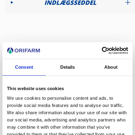
INDLÆGSSEDDEL
Brugervejledning
Opløs indholdet af 1 brev i et glas vand (125 ml), omrør
Consent
Details
About
grundigt, og drik blandingen. Hvis du behandles for
hård, indeklemt afføring, kan det være lettere at
opløse alle 8 breve i 1 liter vand.
This website uses cookies
Denne medicin kan tages med eller uden mad.
We use cookies to personalise content and ads, to
provide social media features and to analyse our traffic.
We also share information about your use of our site with
our social media, advertising and analytics partners who
may combine it with other information that you’ve
provided to them or that they’ve collected from your use