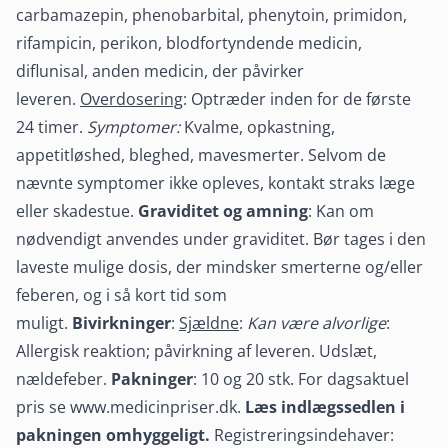
carbamazepin, phenobarbital, phenytoin, primidon,
rifampicin, perikon, blodfortyndende medicin,
diflunisal, anden medicin, der påvirker
leveren.
Overdosering
: Optræder inden for de første
24 timer.
Symptomer:
Kvalme, opkastning,
appetitløshed, bleghed, mavesmerter. Selvom de
nævnte symptomer ikke opleves, kontakt straks læge
eller skadestue.
Graviditet og amning
: Kan om
nødvendigt anvendes under graviditet. Bør tages i den
laveste mulige dosis, der mindsker smerterne og/eller
feberen, og i så kort tid som
muligt.
Bivirkninger
:
Sjældne
:
Kan være alvorlige
:
Allergisk reaktion; påvirkning af leveren. Udslæt,
nældefeber.
Pakninger
: 10 og 20 stk. For dagsaktuel
pris se www.medicinpriser.dk.
Læs indlægssedlen i
pakningen omhyggeligt.
Registreringsindehaver: