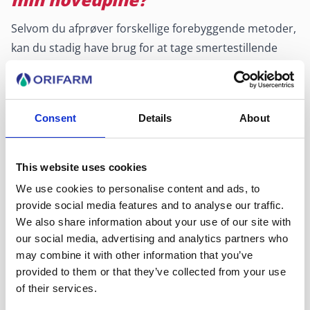
Selvom du afprøver forskellige forebyggende metoder,
kan du stadig have brug for at tage smertestillende
medicin for at slippe af med din hovedpine. Der fås
mange lægemidler i håndkøb, der kan lindre dine
smerter effektivt. Et smertestillende lægemiddel mod
Consent
Details
About
hovedpine er f.eks. paracetamol.
Paracetamol, som
Pamol
, kan anvendes mod både
hovedpine og muskelsmerter. Læs mere om
Pamol
This website uses cookies
her
. Hvis paracetamol ikke lindrer dine smerter, skal
We use cookies to personalise content and ads, to
du altid spørge apotekspersonalet eller kontakte
provide social media features and to analyse our traffic.
lægen for at få den rigtige rådgivning eller behandling.
We also share information about your use of our site with
our social media, advertising and analytics partners who
Læs altid anvisningerne vedrørende brug og dosering
may combine it with other information that you’ve
på pakningen og/eller i indlægssedlen, før du tager
provided to them or that they’ve collected from your use
smertestillende medicin. Du kan også få vejledning af
of their services.
apotekspersonalet.