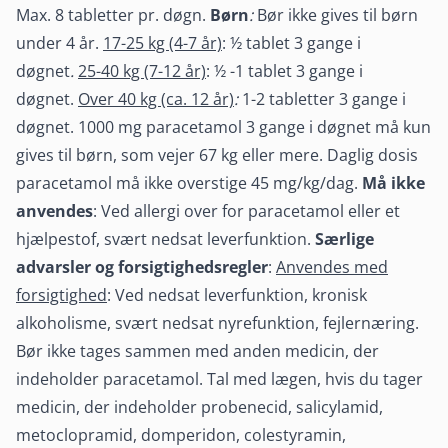
Max. 8 tabletter pr. døgn.
Børn
:
Bør ikke gives til børn
under 4 år.
17-25 kg (4-7 år)
: ½ tablet 3 gange i
døgnet
.
25-40 kg (7-12 år)
: ½ -1 tablet 3 gange i
døgnet.
Over 40 kg (ca. 12 år)
:
1-2 tabletter 3 gange i
døgnet. 1000 mg paracetamol 3 gange i døgnet må kun
gives til børn, som vejer 67 kg eller mere. Daglig dosis
paracetamol må ikke overstige 45 mg/kg/dag.
Må ikke
anvendes
: Ved allergi over for paracetamol eller et
hjælpestof, svært nedsat leverfunktion.
Særlige
advarsler og forsigtighedsregler
:
Anvendes med
forsigtighed
: Ved nedsat leverfunktion, kronisk
alkoholisme, svært nedsat nyrefunktion, fejlernæring.
Bør ikke tages sammen med anden medicin, der
indeholder paracetamol. Tal med lægen, hvis du tager
medicin, der indeholder probenecid, salicylamid,
metoclopramid, domperidon, colestyramin,