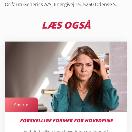
Orifarm Generics A/S, Energivej 15, 5260 Odense S.
LÆS OGSÅ
Smerte
Smerte
FORSKELLIGE FORMER FOR HOVEDPINE
Ved du hvilken type hovedpine du lider af?