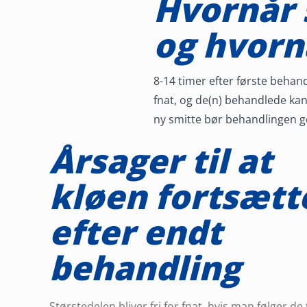
Hvornår 
og hvornå
8-14 timer efter første beha
fnat, og de(n) behandlede kan 
ny smitte bør behandlingen g
Årsager til at
kløen fortsætt
efter endt
behandling
Størstedelen bliver fri for fnat, hvis man følger de 