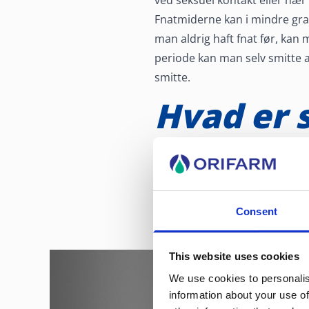
Fnatmiderne kan i mindre grad
man aldrig haft fnat før, kan
periode kan man selv smitte a
smitte.
Hvad er 
Fnat viser sig ved en pludsel
bumselignende knopper, som på
hvor fnatmiden befinder sig. 
armhuler, kønsdele, lår og ba
Consent
Hårbund, ansigt, hals, hånd- 
This website uses cookies
We use cookies to personalis
information about your use of