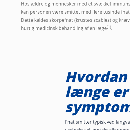
Hos ældre og mennesker med et svækket immun
kan personen være smittet med flere tusinde fna
Dette kaldes skorpefnat (krustøs scabies) og kræv
(1)
hurtig medicinsk behandling af en læge
.
Hvordan 
længe er
symptom
Fnat smitter typisk ved lang
ved seksuel kontakt eller næ