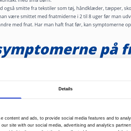
 også smitte fra tekstiler som tøj, håndklæder, tæpper, sk
 man være smittet med fnatmiderne i 2 til 8 uger før man ud
ndre med fnat. Har man haft fnat før, kan symptomerne opstå
symptomerne på f
ig opstået og meget intens kløe, som forværres om natten. 
 grund af kløen bliver til et forkradset udslæt. Kløen er k
Det er typisk i huden imellem og på siden af fingrene, på hå
lder, men kan sprede sig til hele kroppen.
Details
og fodsåler bliver også ramt hos børn under 2 til 3 år samt 
e content and ads, to provide social media features and to analy
Hv
 our site with our social media, advertising and analytics partn