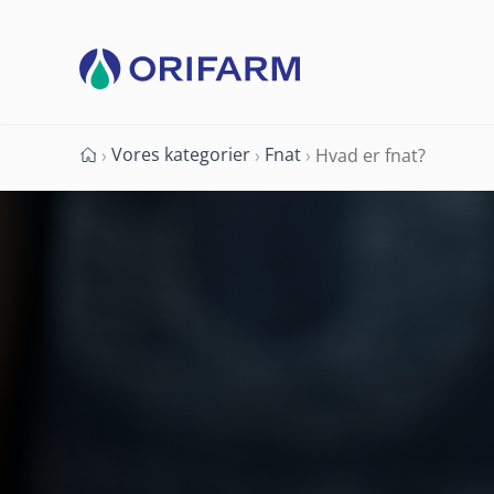
Vores kategorier
Fnat
›
›
›
Hvad er fnat?
Forside