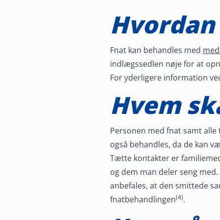
Hvordan 
Fnat kan behandles med
medi
indlægssedlen nøje for at opnå 
For yderligere information v
Hvem ska
Personen med fnat samt alle t
også behandles, da de kan v
Tætte kontakter er familiem
og dem man deler seng med. 
anbefales, at den smittede s
(4)
fnatbehandlingen
.