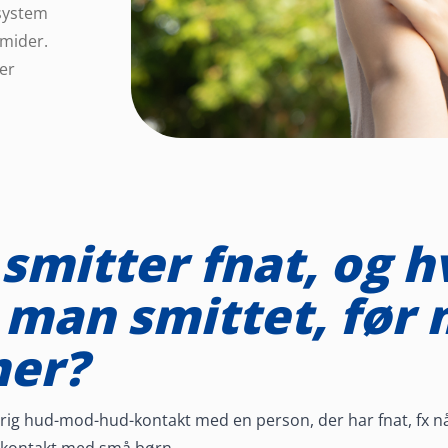
system
tmider.
er
smitter fnat, og h
 man smittet, før 
er?
varig hud-mod-hud-kontakt med en person, der har fnat, fx 
r kontakt med små børn.