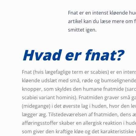
Hvad er fnat,
Fnat er en intenst kløende h
artikel kan du læse mere om fn
hvordan undg
smittet igen.
at blive smitt
Hvad er fnat?
igen?
Fnat (hvis lægefaglige term er scabies) er en inten
kløende udslæt med små, røde og bumselignend
knopper, som skyldes den humane fnatmide (sar
scabiei variant hominis). Fnatmiden graver små g
(midegange) i det øverste lag i huden, hvor den le
lægger æg. Tilstedeværelsen af fnatmiden, dens 
afføringsstoffer skaber en allergisk reaktion i hud
som giver den kraftige kløe og det karakteristiske