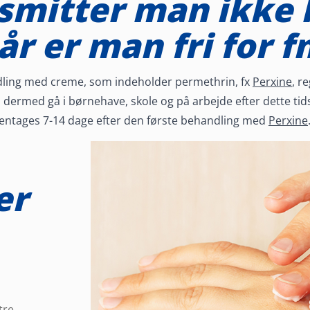
smitter man ikke 
r er man fri for f
ndling med creme, som indeholder permethrin, fx
Perxine
, r
dermed gå i børnehave, skole og på arbejde efter dette tidsru
entages 7-14 dage efter den første behandling med
Perxine
er
tre