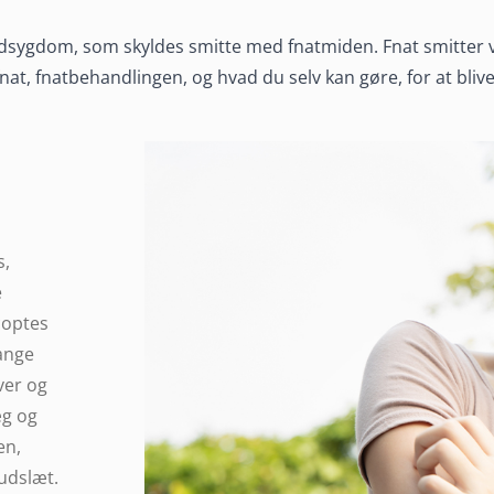
 og
udsygdom, som skyldes smitte med fnatmiden. Fnat smitter v
at, fnatbehandlingen, og hvad du selv kan gøre, for at blive 
år du
et
s,
e
coptes
ange
ver og
æg og
en,
 udslæt.