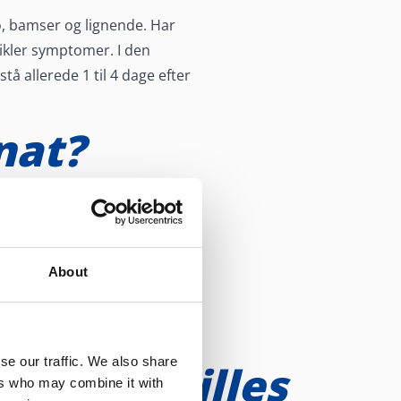
o, bamser og lignende. Har
vikler symptomer. I den
 allerede 1 til 4 dage efter
nat?
Der opstår små, røde og
raftigst de steder på kroppen,
ndled, i albuebøjningerne,
About
hos ældre.
se our traffic. We also share
ordan stilles
ers who may combine it with