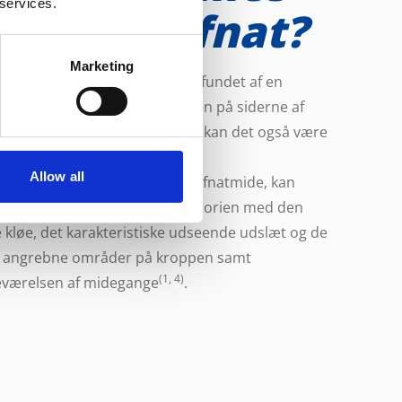
 services.
agnosen fnat?
Marketing
en stilles med sikkerhed ved fundet af en
e i en midegang, typisk i huden på siderne af
e, og hos børn under 2 til 3 år kan det også være
ålerne.
Allow all
ikke altid er muligt at finde en fnatmide, kan
en også stilles ud fra sygehistorien med den
 kløe, det karakteristiske udseende udslæt og de
e angrebne områder på kroppen samt
(1, 4)
deværelsen af midegange
.