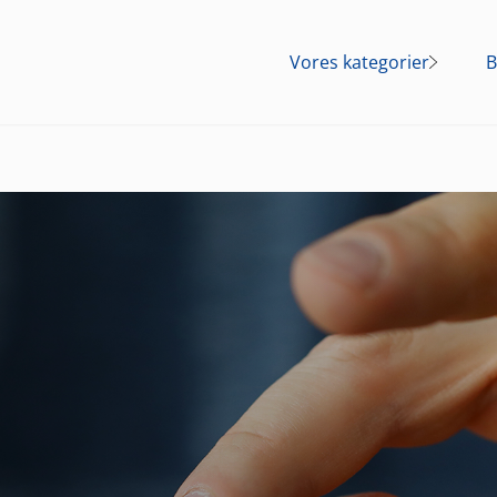
Vores kategorier
B
Mave
Smerte
Forkølelse og
influenza
Kosttilskud
Allergi
Fnat
Overgangsalderen
Lokalbedøvelse af
huden