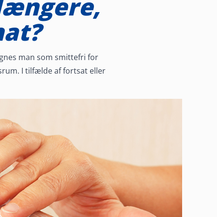
længere,
nat?
egnes man som smittefri for
m. I tilfælde af fortsat eller
.