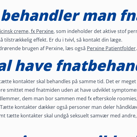
behandler man fn
cinsk creme, fx Perxine
, som indeholder det aktive stof per
tilstrækkelig effekt. Er du i tvivl, så kontakt din læge.
edrørende brugen af Perxine, læs også
Perxine Patientfolder
.
l have fnatbehan
ætte kontakter skal behandles på samme tid. Det er meget v
ære smittet med fnatmiden uden at have udviklet symptome
edlemmer, dem man bor sammen med fx efterskole roomies,
Tætte kontakter dækker også personer man deler håndklæde,
amt tætte kontakter skal undgå seksuelt samvær med andre, 