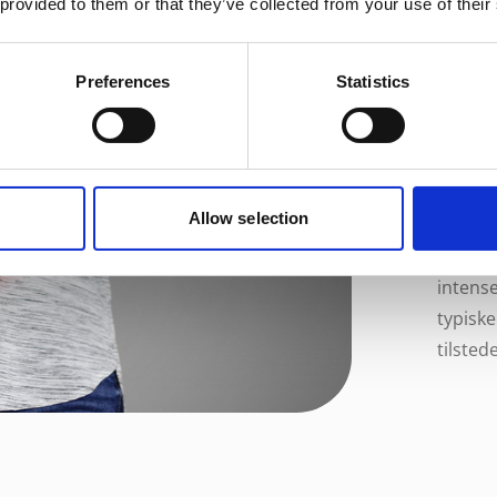
 provided to them or that they’ve collected from your use of their
di
Preferences
Statistics
Diagnos
fnatmid
fingren
på fods
Allow selection
Da det 
diagnos
intense
typisk
tilste