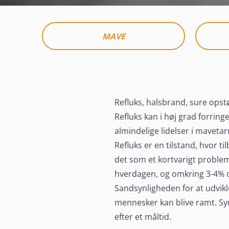
MAVE
Refluks, halsbrand, sure ops
Refluks kan i høj grad forringe
almindelige lidelser i maveta
Refluks
Refluks er en tilstand, hvor 
det som et kortvarigt problem
hverdagen, og omkring 3-4% o
Refluks, halsbrand, sure opstød og for meget mav
Sandsynligheden for at udvikle
mange mennesker.
mennesker kan blive ramt. Symp
Refluks kan være en stor gene for dig i hverdagen, men d
efter et måltid.
modvirke symptomerne med få midler.