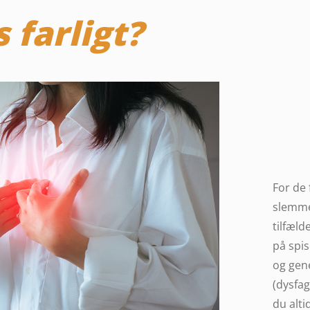
s farligt?
For de 
slemme
tilfæld
på spis
og gene
(dysfag
du alt