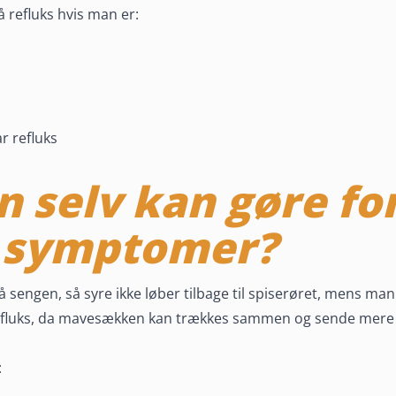
få refluks hvis man er:
ar refluks
 selv kan gøre for
 symptomer?
sengen, så syre ikke løber tilbage til spiserøret, mens man
efluks, da mavesækken kan trækkes sammen og sende mere s
: