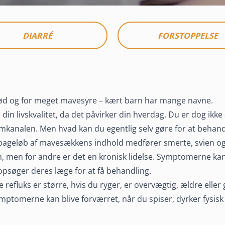
DIARRÉ
FORSTOPPELSE
tød og for meget mavesyre – kært barn har mange navne.
 din livskvalitet, da det påvirker din hverdag. Du er dog ikke
rmkanalen. Men hvad kan du egentlig selv gøre for at behand
tilbageløb af mavesækkens indhold medfører smerte, svien og
, men for andre er det en kronisk lidelse. Symptomerne kan 
psøger deres læge for at få behandling.
esyre rammer
 refluks er større, hvis du ryger, er overvægtig, ældre elle
tomerne kan blive forværret, når du spiser, dyrker fysisk ak
u kan ofte