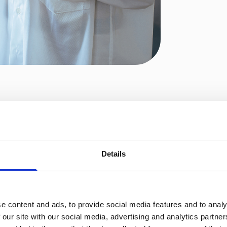
elv gøre noget for
 refluks?
Details
aner hjælpe mod symptomerne. Ubehaget kan opstå i forbin
bedst at spise få gange per dag eller flere, mindre måltider
e content and ads, to provide social media features and to analy
ge drikke, kaffe og juice påvirke dine symptomer negativt.
 our site with our social media, advertising and analytics partn
hokolade, pebermynte samt stærk mad.