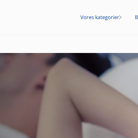
Vores kategorier
B
Mave
Smerte
Forkølelse og
influenza
Kosttilskud
Allergi
Fnat
Overgangsalderen
Lokalbedøvelse af
huden