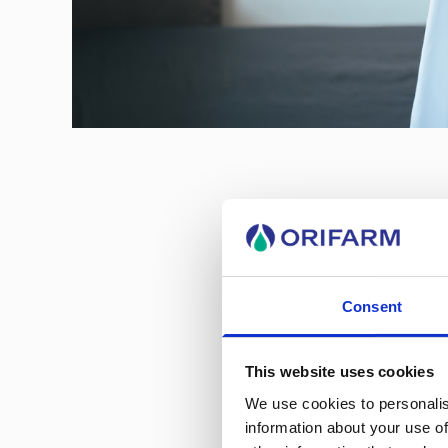
Kan jeg s
modvirke
Consent
For nogle kan
ændrede
kostv
This website uses cookies
det er individuelt, om det er 
We use cookies to personalis
mavesæk, så kan kulsyreholdi
information about your use of
god idé at undgå fed mad, c