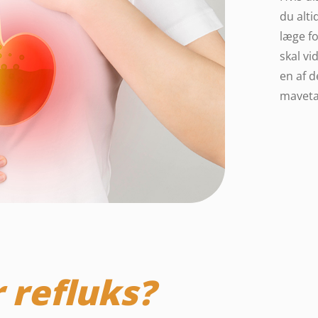
du alti
læge fo
skal vi
en af d
maveta
 refluks?