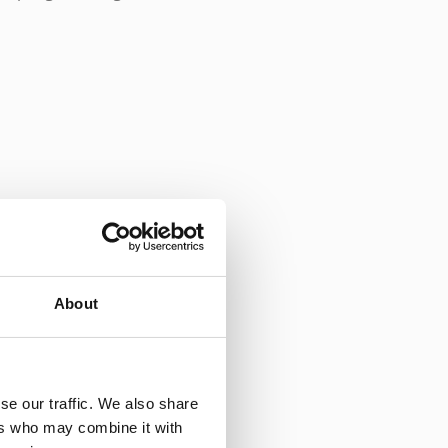
 at
About
delse med dine måltider, og
. Har du en mere følsom
se our traffic. We also share
 Derudover kan det være en
ers who may combine it with