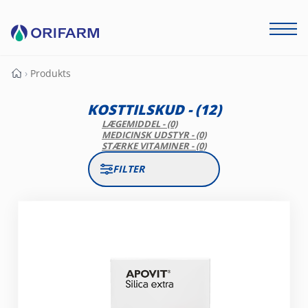
›
Produkts
Forside
KOSTTILSKUD -
(12)
LÆGEMIDDEL - (0)
MEDICINSK UDSTYR - (0)
STÆRKE VITAMINER - (0)
FILTER