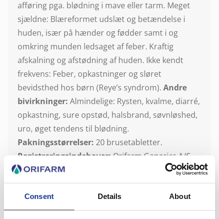
afføring pga. blødning i mave eller tarm. Meget
sjældne: Blæreformet udslæt og betændelse i
huden, især på hænder og fødder samt i og
omkring munden ledsaget af feber. Kraftig
afskalning og afstødning af huden. Ikke kendt
frekvens: Feber, opkastninger og sløret
bevidsthed hos børn (Reye’s syndrom).
Andre
bivirkninger:
Almindelige: Rysten, kvalme, diarré,
opkastning, sure opstød, halsbrand, søvnløshed,
uro, øget tendens til blødning.
Pakningsstørrelser:
20 brusetabletter.
Registreringsindehaver:
Orifarm Generics A/S,
Energivej 15, 5260 Odense S.
Consent
Details
About
PRODUKT BESKRIVELSE