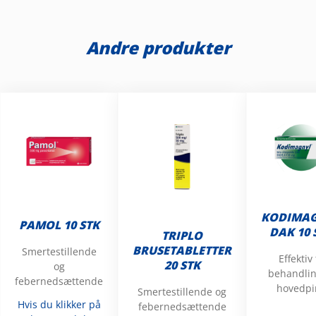
Andre produkter
KODIMA
PAMOL 10 STK
DAK 10 
TRIPLO
BRUSETABLETTER
Smertestillende
Effektiv 
20 STK
og
behandlin
febernedsættende
hovedpi
Smertestillende og
Hvis du klikker på
febernedsættende