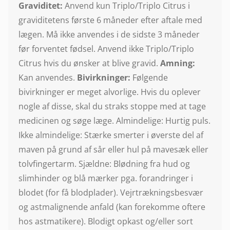
Graviditet:
Anvend kun Triplo/Triplo Citrus i
graviditetens første 6 måneder efter aftale med
lægen. Må ikke anvendes i de sidste 3 måneder
før forventet fødsel. Anvend ikke Triplo/Triplo
Citrus hvis du ønsker at blive gravid.
Amning:
Kan anvendes.
Bivirkninger:
Følgende
bivirkninger er meget alvorlige. Hvis du oplever
nogle af disse, skal du straks stoppe med at tage
medicinen og søge læge. Almindelige: Hurtig puls.
Ikke almindelige: Stærke smerter i øverste del af
maven på grund af sår eller hul på mavesæk eller
tolvfingertarm. Sjældne: Blødning fra hud og
slimhinder og blå mærker pga. forandringer i
blodet (for få blodplader). Vejrtrækningsbesvær
og astmalignende anfald (kan forekomme oftere
hos astmatikere). Blodigt opkast og/eller sort