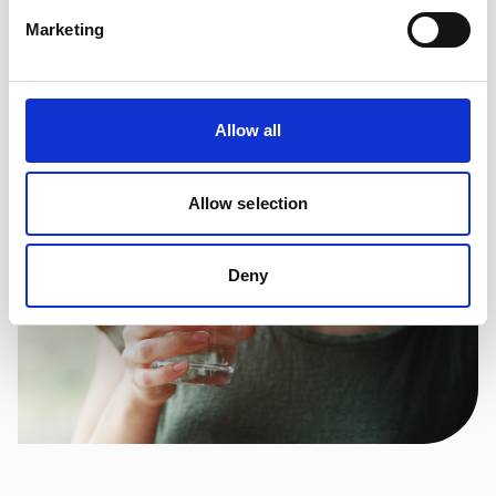
Brusetabletten skal opløses i ½ glas vand.
Marketing
Lad opløsningen bruse færdig, før du drikker den. Du
får ikke en bedre virkning hvis du tager mere end 2
tabletter ad gangen. Triplo Citrus virker i 4-6 timer.
Allow all
Allow selection
Deny