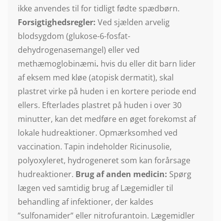
ikke anvendes til for tidligt fødte spædbørn.
Forsigtighedsregler:
Ved sjælden arvelig
blodsygdom (glukose-6-fosfat-
dehydrogenasemangel) eller ved
methæmoglobinæmi
.
hvis du eller dit barn lider
af eksem med kløe (atopisk dermatit), skal
plastret virke på huden i en kortere periode end
ellers. Efterlades plastret på huden i over 30
minutter, kan det medføre en øget forekomst af
lokale hudreaktioner. Opmærksomhed ved
vaccination. Tapin indeholder Ricinusolie,
polyoxyleret, hydrogeneret som kan forårsage
hudreaktioner.
Brug af anden medicin:
Spørg
lægen ved samtidig brug af Lægemidler til
behandling af infektioner, der kaldes
”sulfonamider” eller nitrofurantoin. Lægemidler