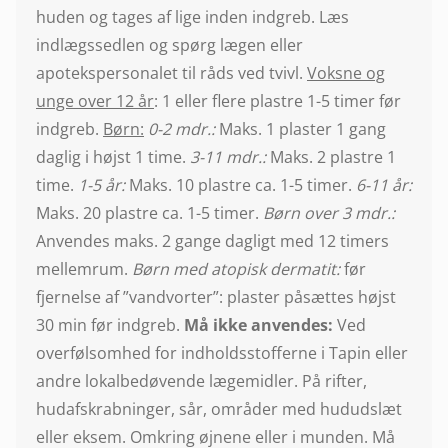
huden og tages af lige inden indgreb. Læs
indlægssedlen og spørg lægen eller
apotekspersonalet til råds ved tvivl.
Voksne og
unge over 12 år
: 1 eller flere plastre 1-5 timer før
indgreb.
Børn:
0-2 mdr.:
Maks. 1 plaster 1 gang
daglig i højst 1 time.
3-11 mdr.:
Maks. 2 plastre 1
time.
1-5 år:
Maks. 10 plastre ca. 1-5 timer.
6-11 år:
Maks. 20 plastre ca. 1-5 timer.
Børn over 3 mdr.:
Anvendes maks. 2 gange dagligt med 12 timers
mellemrum.
Børn med atopisk dermatit:
før
fjernelse af ”vandvorter”: plaster påsættes højst
30 min før indgreb.
Må ikke anvendes:
Ved
overfølsomhed for indholdsstofferne i Tapin eller
andre lokalbedøvende lægemidler. På rifter,
hudafskrabninger, sår, områder med hududslæt
eller eksem. Omkring øjnene eller i munden. Må