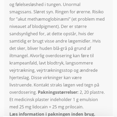
og følelsesløshed i tungen. Unormal
smagssans. Sløret syn. Ringen for ørerne. Risiko
for ”akut methæmoglobinæmi” (et problem med
niveauet af blodpigment). Der er større
sandsynlighed for, at dette opstår, hvis der
samtidig er brugt visse andre lægemidler. Hvis
det sker, bliver huden blå-grå på grund af
iltmangel. Alvorlig overdosering kan føre til
krampeanfald, lavt blodtryk, langsommere
vejrtrækning, vejrtrækningsstop og ændrede
hjerteslag. Disse virkninger kan være
livstruende. Kontakt straks lægen ved tegn på
overdosering.
Pakningsstørrelser:
2, 20 plastre.
Et medicinsk plaster indeholder 1 g emulsion
med 25 mg lidocain + 25 mg prilocain.
Læs information i pakningen inden brug.