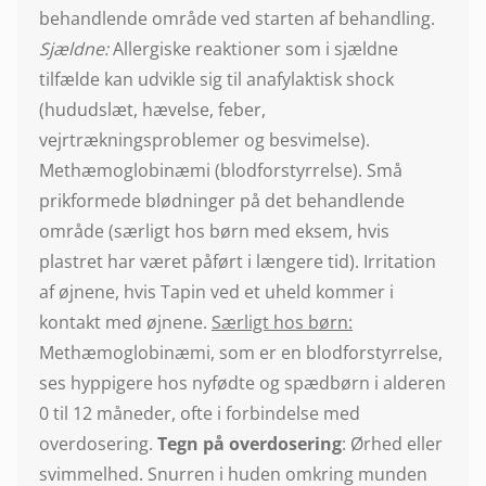
behandlende område ved starten af behandling.
Sjældne:
Allergiske reaktioner som i sjældne
tilfælde kan udvikle sig til anafylaktisk shock
(hududslæt, hævelse, feber,
vejrtrækningsproblemer og besvimelse).
Methæmoglobinæmi (blodforstyrrelse). Små
prikformede blødninger på det behandlende
område (særligt hos børn med eksem, hvis
plastret har været påført i længere tid). Irritation
af øjnene, hvis Tapin ved et uheld kommer i
kontakt med øjnene.
Særligt hos børn:
Methæmoglobinæmi, som er en blodforstyrrelse,
ses hyppigere hos nyfødte og spædbørn i alderen
0 til 12 måneder, ofte i forbindelse med
overdosering.
Tegn på overdosering
: Ørhed eller
svimmelhed. Snurren i huden omkring munden