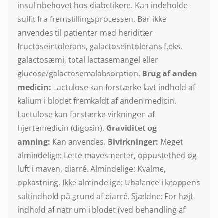
insulinbehovet hos diabetikere. Kan indeholde
sulfit fra fremstillingsprocessen. Bør ikke
anvendes til patienter med heriditær
fructoseintolerans, galactoseintolerans f.eks.
galactosæmi, total lactasemangel eller
glucose/galactosemalabsorption.
Brug af anden
medicin:
Lactulose kan forstærke lavt indhold af
kalium i blodet fremkaldt af anden medicin.
Lactulose kan forstærke virkningen af
hjertemedicin (digoxin).
Graviditet og
amning:
Kan anvendes.
Bivirkninger:
Meget
almindelige: Lette mavesmerter, oppustethed og
luft i maven, diarré. Almindelige: Kvalme,
opkastning. Ikke almindelige: Ubalance i kroppens
saltindhold på grund af diarré. Sjældne: For højt
indhold af natrium i blodet (ved behandling af