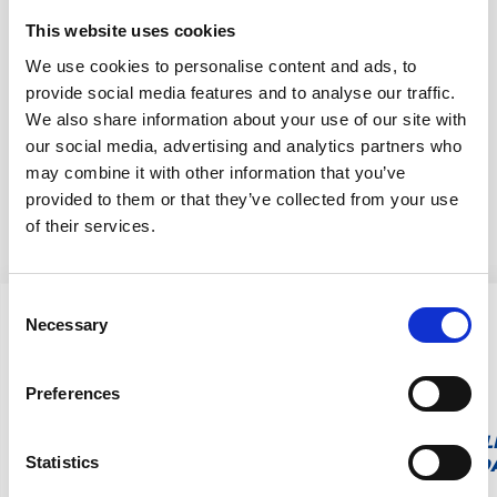
This website uses cookies
INDLÆGSSEDDEL
We use cookies to personalise content and ads, to
provide social media features and to analyse our traffic.
We also share information about your use of our site with
our social media, advertising and analytics partners who
may combine it with other information that you’ve
provided to them or that they’ve collected from your use
Andre produkter
of their services.
Consent
Necessary
Selection
Preferences
AL
LACTULOSE
LACTULOSE
LACTULOSE
Statistics
D
ORIFARM
ORIFARM
ORIFARM