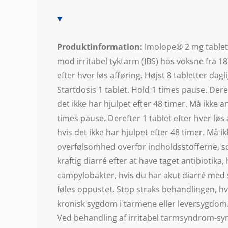
Produktinformation:
Imolope® 2 mg tablet
mod irritabel tyktarm (IBS) hos voksne fra 18
efter hver løs afføring. Højst 8 tabletter dag
Startdosis 1 tablet. Hold 1 times pause. Dere
det ikke har hjulpet efter 48 timer. Må ikke 
times pause. Derefter 1 tablet efter hver løs
hvis det ikke har hjulpet efter 48 timer. Må 
overfølsomhed overfor indholdsstofferne, so
kraftig diarré efter at have taget antibiotik
campylobakter, hvis du har akut diarré med 
føles oppustet. Stop straks behandlingen, hvi
kronisk sygdom i tarmene eller leversygdom. 
Ved behandling af irritabel tarmsyndrom-sym