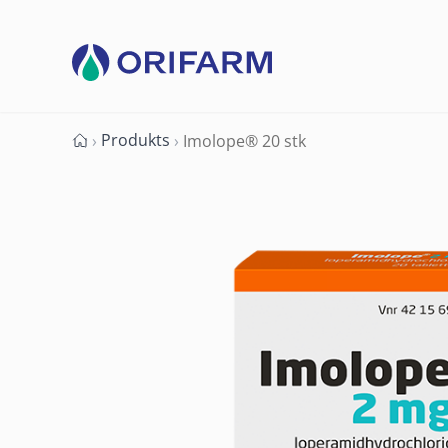
Produkts
›
›
Imolope® 20 stk
Forside