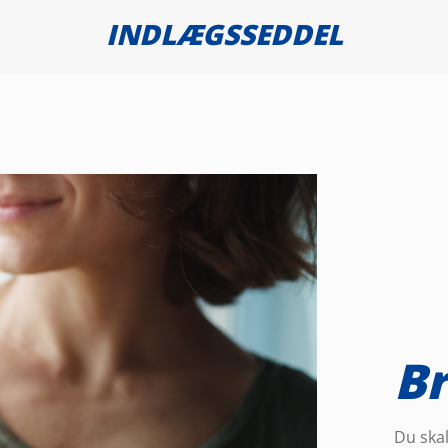
INDLÆGSSEDDEL
Br
Du ska