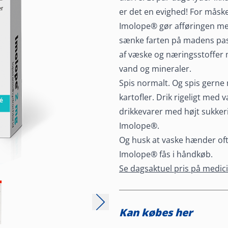
er det en evighed! For måske
Imolope® gør afføringen mer
sænke farten på madens pa
af væske og næringsstoffer 
vand og mineraler.
Spis normalt. Og spis gerne m
kartofler. Drik rigeligt med
drikkevarer med højt sukker
Imolope®.
Og husk at vaske hænder ofte
Imolope® fås i håndkøb.
Se dagsaktuel pris på medic
Kan købes her