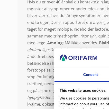
Hvis du er over 40 år skal du kontakte din l
mønster af symptomer er anderledes end tidl
bliver værre, hvis du får nye symptomer, hv
end to uger. Der er rapporteret om alvorli
taget for meget Imolope. Indeholder lactose
sammen med trimethoprim, ritonavir, quinid
med læge.
Amning:
Må ikke anvendes.
Bivi
almindelige:
Døsighed, mundtørhed, mavesme
åndedrætsbesvær og besvimelse (inden for mi
betændelse i huden, især på hænder og fødde
forstoppelse, opkastninger og almen utilpas
Consent
stop for luftafgang og afføring pga. tarmsly
træthed, nedsat bevidsthed, besvær med at l
og på arme og ben, sløvhed, øget muskelspæn
This website uses cookies
hyppigheden ikke er kendt:
Smerter i den øvr
We use cookies to personalis
kvalme, opkastning, der kan være symptomer p
information about your use of