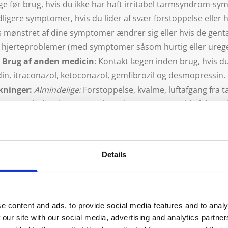
æge før brug, hvis du ikke har haft irritabel tarmsyndrom-s
igere symptomer, hvis du lider af svær forstoppelse eller
is mønstret af dine symptomer ændrer sig eller hvis de gen
ge hjerteproblemer (med symptomer såsom hurtig eller ureg
.
Brug af anden medicin
: Kontakt lægen inden brug, hvis 
in, itraconazol, ketoconazol, gemfibrozil og desmopressin.
rkninger:
Almindelige:
Forstoppelse, kvalme, luftafgang fra
rter, ubehag i maven, opkastning, sure opstød/halsbrand
nutter til timer), pga. overfølsomhed (anafylaktisk reaktio
r samt i og omkring munden ledsaget af feber, kraftig afsk
hed pga. tyktarmslidelse med alvorlig tarmslyng, voldsomme
Details
ng, bevidstløshed, udslæt (nældefeber) og hævelser i huden,
ade vandet evt. vandladningsstop, kløe, overfølsomhed, blæ
ding, koordinations-forstyrrelser, små pupiller, unormalt
e del af maven, mavesmerter med stråler om i ryggen, ømhe
e content and ads, to provide social media features and to analy
å betændelse i bugspytkirtlen (akut pankreatit). Hvis du få
 our site with our social media, advertising and analytics partn