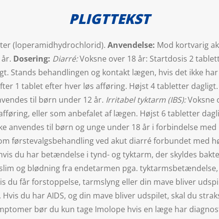
PLIGTTEKST
ter (loperamidhydrochlorid).
Anvendelse:
Mod kortvarig ak
 år.
Dosering:
Diarré:
Voksne over 18 år: Startdosis 2 tablet
ligt. Stands behandlingen og kontakt lægen, hvis det ikke har
fter 1 tablet efter hver løs afføring. Højst 4 tabletter dagli
anvendes til børn under 12 år.
Irritabel tyktarm (IBS):
Voksne o
 afføring, eller som anbefalet af lægen. Højst 6 tabletter da
ikke anvendes til børn og unge under 18 år i forbindelse med 
m førstevalgsbehandling ved akut diarré forbundet med høj f
a, hvis du har betændelse i tynd- og tyktarm, der skyldes bakt
slim og blødning fra endetarmen pga. tyktarmsbetændelse, h
s du får forstoppelse, tarmslyng eller din mave bliver udspi
Hvis du har AIDS, og din mave bliver udspilet, skal du str
ptomer bør du kun tage Imolope hvis en læge har diagnostic