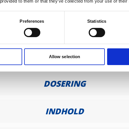
 provided to them or that they’ve collected from your use of their
søge lægehjælp.
Pakningsstørrelser:
Blister: 10, 20, 60, 100 
8, pakningsstørrelser > 20 stk.: HA18.
edlen inden brug. Kontakt lægen eller apoteket, hvis du
Preferences
Statistics
nse S.
PRODUKT BESKRIVELSE
Allow selection
DOSERING
INDHOLD