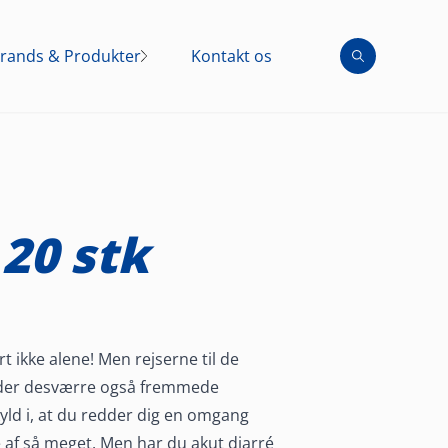
rands & Produkter
Kontakt os
Brands
Produkter
20 stk
rt ikke alene! Men rejserne til de
yder desværre også fremmede
yld i, at du redder dig en omgang
ke af så meget. Men har du akut diarré