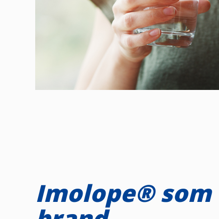
Imolope® som
brand