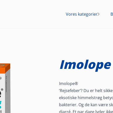
Vores kategorier
B
Mave
Smerte
Forkølelse og
influenza
Imolope 
Kosttilskud
Allergi
Imolope®
Fnat
’Rejsefeber’? Du er helt sikke
Overgangsalderen
eksotiske himmelstrøg bet
bakterier. Og de kan være sk
Lokalbedøvelse af
diarré. Et par dage lyder ik
huden