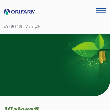
Brands
›
›
Vialerg®
Forside
Vialerg®