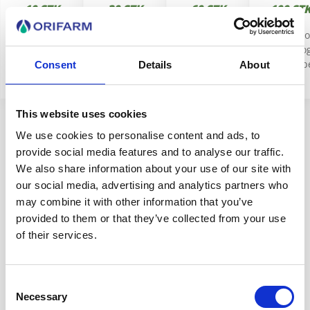
10 STK
30 STK
60 STK
100 ST
Virker mod
Virker mod
Virker mod
Virker m
allergi og
allergi og
allergi og
allergi o
nældefeber
nældefeber
nældefeber
nældefeb
Consent
Details
About
This website uses cookies
We use cookies to personalise content and ads, to
provide social media features and to analyse our traffic.
We also share information about your use of our site with
our social media, advertising and analytics partners who
may combine it with other information that you’ve
provided to them or that they’ve collected from your use
of their services.
Consent
Necessary
Selection